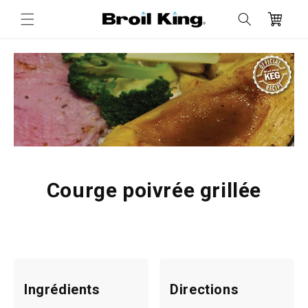
et
passer
Panier
au
contenu
Courge poivrée grillée
Ingrédients
Directions